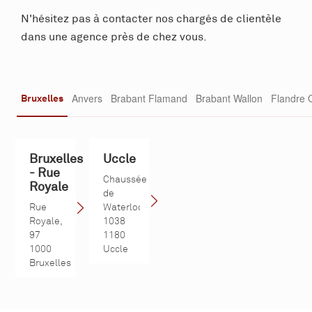
N'hésitez pas à contacter nos chargés de clientèle
dans une agence près de chez vous.
Anvers
Brabant Flamand
Brabant Wallon
Flandre 
Bruxelles
Bruxelles
Uccle
- Rue
Chaussée
Royale
de
Rue
Waterloo,
Royale,
1038
97
1180
1000
Uccle
Bruxelles