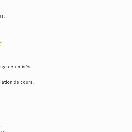
us.
t
nge actualisés.
iation de cours.
.