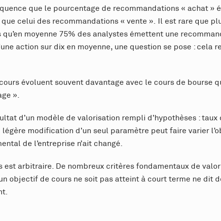
nséquence que le pourcentage de recommandations « achat » é
 que celui des recommandations « vente ». Il est rare que pl
 qu’en moyenne 75% des analystes émettent une recommandat
ne action sur dix en moyenne, une question se pose : cela ref
de cours évoluent souvent davantage avec le cours de bourse 
age ».
ésultat d’un modèle de valorisation rempli d’hypothèses : taux
 légère modification d’un seul paramètre peut faire varier l’o
tal de l’entreprise n’ait changé.
s est arbitraire. De nombreux critères fondamentaux de valori
un objectif de cours ne soit pas atteint à court terme ne dit 
nt.