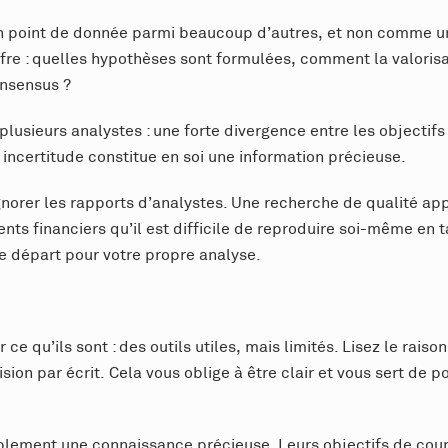
 point de donnée parmi beaucoup d’autres, et non comme une 
fre : quelles hypothèses sont formulées, comment la valorisati
onsensus ?
plusieurs analystes : une forte divergence entre les objectif
e incertitude constitue en soi une information précieuse.
gnorer les rapports d’analystes. Une recherche de qualité app
s financiers qu’il est difficile de reproduire soi-même en ta
de départ pour votre propre analyse.
 ce qu’ils sont : des outils utiles, mais limités. Lisez le rai
ion par écrit. Cela vous oblige à être clair et vous sert de 
blement une connaissance précieuse. Leurs objectifs de cours