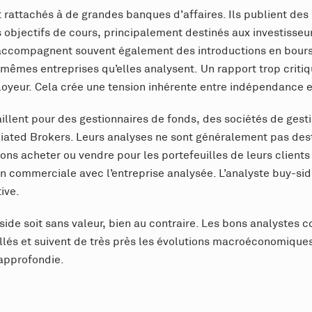
 rattachés à de grandes banques d’affaires. Ils publient de
bjectifs de cours, principalement destinés aux investisseurs
s accompagnent souvent également des introductions en bours
mêmes entreprises qu’elles analysent. Un rapport trop critiq
oyeur. Cela crée une tension inhérente entre indépendance 
aillent pour des gestionnaires de fonds, des sociétés de gest
ted Brokers. Leurs analyses ne sont généralement pas desti
tions acheter ou vendre pour les portefeuilles de leurs client
tion commerciale avec l’entreprise analysée. L’analyste buy-si
ive.
-side soit sans valeur, bien au contraire. Les bons analystes 
llés et suivent de très près les évolutions macroéconomique
 approfondie.