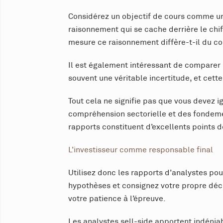
Considérez un objectif de cours comme un
raisonnement qui se cache derrière le chif
mesure ce raisonnement diffère-t-il du c
Il est également intéressant de comparer 
souvent une véritable incertitude, et cett
Tout cela ne signifie pas que vous devez i
compréhension sectorielle et des fondement
rapports constituent d’excellents points 
L’investisseur comme responsable final
Utilisez donc les rapports d’analystes pour
hypothèses et consignez votre propre décis
votre patience à l’épreuve.
Les analystes sell-side apportent indénia